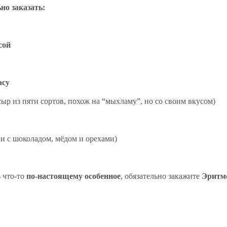
но заказать:
сой
асу
ыр из пяти сортов, похож на “мыхламу”, но со своим вкусом)
и с шоколадом, мёдом и орехами)
 что-то
по-настоящему особенное
, обязательно закажите
Эритм