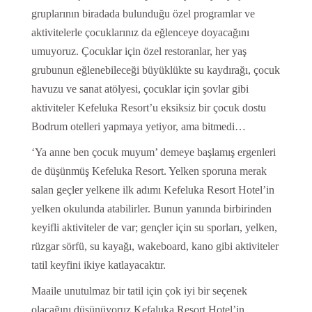
gruplarının biradada bulunduğu özel programlar ve
aktivitelerle çocuklarınız da eğlenceye doyacağını
umuyoruz. Çocuklar için özel restoranlar, her yaş
grubunun eğlenebileceği büyüklükte su kaydırağı, çocuk
havuzu ve sanat atölyesi, çocuklar için şovlar gibi
aktiviteler Kefeluka Resort’u eksiksiz bir çocuk dostu
Bodrum otelleri yapmaya yetiyor, ama bitmedi…
‘Ya anne ben çocuk muyum’ demeye başlamış ergenleri
de düşünmüş Kefeluka Resort. Yelken sporuna merak
salan geçler yelkene ilk adımı Kefeluka Resort Hotel’in
yelken okulunda atabilirler. Bunun yanında birbirinden
keyifli aktiviteler de var; gençler için su sporları, yelken,
rüzgar sörfü, su kayağı, wakeboard, kano gibi aktiviteler
tatil keyfini ikiye katlayacaktır.
Maaile unutulmaz bir tatil için çok iyi bir seçenek
olacağını düşünüyoruz Kefaluka Resort Hotel’in.