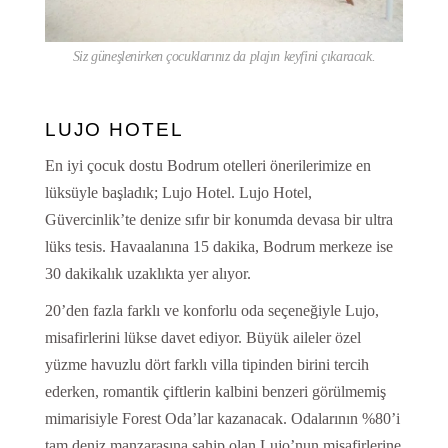
Siz güneşlenirken çocuklarınız da plajın keyfini çıkaracak.
LUJO HOTEL
En iyi çocuk dostu Bodrum otelleri önerilerimize en
lüksüyle başladık; Lujo Hotel. Lujo Hotel,
Güvercinlik’te denize sıfır bir konumda devasa bir ultra
lüks tesis. Havaalanına 15 dakika, Bodrum merkeze ise
30 dakikalık uzaklıkta yer alıyor.
20’den fazla farklı ve konforlu oda seçeneğiyle Lujo,
misafirlerini lükse davet ediyor. Büyük aileler özel
yüzme havuzlu dört farklı villa tipinden birini tercih
ederken, romantik çiftlerin kalbini benzeri görülmemiş
mimarisiyle Forest Oda’lar kazanacak. Odalarının %80’i
tam deniz manzarasına sahip olan Lujo’nun misafirlerine