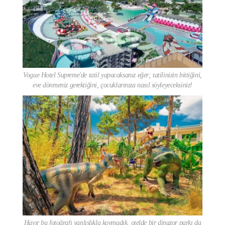
Vogue Hotel Supreme'de tatil yapacaksanız eğer; tatilinizin bittiğini,
eve dönmeniz gerektiğini, çocuklarınıza nasıl söyleyeceksiniz!
Hayır bu fotoğrafı yanlışlıkla koymadık, otelde bir dinazor parkı da