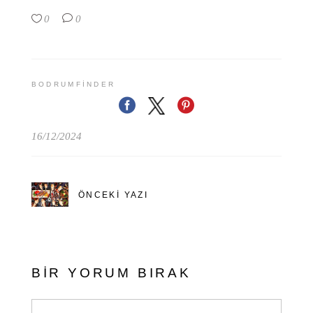
0
0
BODRUMFINDER
16/12/2024
ÖNCEKI YAZI
BIR YORUM BIRAK