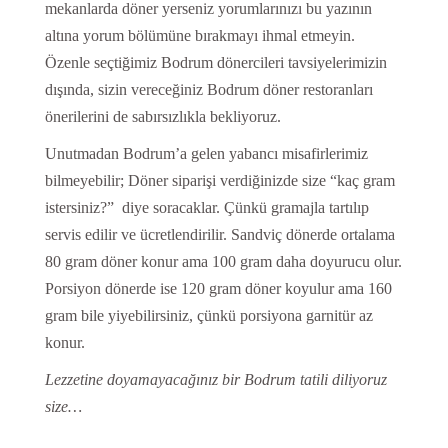
mekanlarda döner yerseniz yorumlarınızı bu yazının
altına yorum bölümüne bırakmayı ihmal etmeyin.
Özenle seçtiğimiz Bodrum dönercileri tavsiyelerimizin
dışında, sizin vereceğiniz Bodrum döner restoranları
önerilerini de sabırsızlıkla bekliyoruz.
Unutmadan Bodrum’a gelen yabancı misafirlerimiz
bilmeyebilir; Döner siparişi verdiğinizde size “kaç gram
istersiniz?” diye soracaklar. Çünkü gramajla tartılıp
servis edilir ve ücretlendirilir. Sandviç dönerde ortalama
80 gram döner konur ama 100 gram daha doyurucu olur.
Porsiyon dönerde ise 120 gram döner koyulur ama 160
gram bile yiyebilirsiniz, çünkü porsiyona garnitür az
konur.
Lezzetine doyamayacağınız bir Bodrum tatili diliyoruz
size…