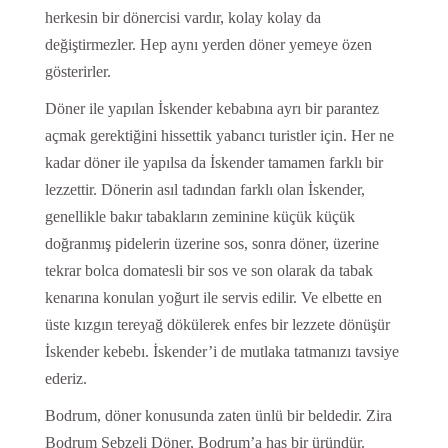
herkesin bir dönercisi vardır, kolay kolay da
değiştirmezler. Hep aynı yerden döner yemeye özen
gösterirler.
Döner ile yapılan İskender kebabına ayrı bir parantez
açmak gerektiğini hissettik yabancı turistler için. Her ne
kadar döner ile yapılsa da İskender tamamen farklı bir
lezzettir. Dönerin asıl tadından farklı olan İskender,
genellikle bakır tabakların zeminine küçük küçük
doğranmış pidelerin üzerine sos, sonra döner, üzerine
tekrar bolca domatesli bir sos ve son olarak da tabak
kenarına konulan yoğurt ile servis edilir. Ve elbette en
üste kızgın tereyağ dökülerek enfes bir lezzete dönüşür
İskender kebebı. İskender’i de mutlaka tatmanızı tavsiye
ederiz.
Bodrum, döner konusunda zaten ünlü bir beldedir. Zira
Bodrum Sebzeli Döner, Bodrum’a has bir üründür.