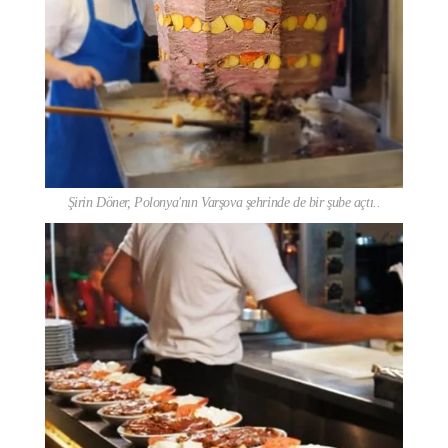
Şirin Döner, Polonya'nın Varşova şehrinde de bir şube açtı..