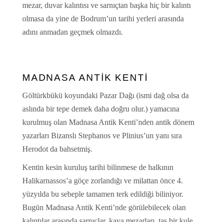
mezar, duvar kalıntısı ve sarnıçtan başka hiç bir kalıntı
olmasa da yine de Bodrum’un tarihi yerleri arasında
adını anmadan geçmek olmazdı.
MADNASA ANTİK KENTİ
Göltürkbükü koyundaki Pazar Dağı (ismi dağ olsa da
aslında bir tepe demek daha doğru olur.) yamacına
kurulmuş olan Madnasa Antik Kenti’nden antik dönem
yazarları Bizanslı Stephanos ve Plinius’un yanı sıra
Herodot da bahsetmiş.
Kentin kesin kuruluş tarihi bilinmese de halkının
Halikarnassos’a göçe zorlandığı ve milattan önce 4.
yüzyılda bu sebeple tamamen terk edildiği biliniyor.
Bugün Madnasa Antik Kenti’nde görülebilecek olan
kalıntılar arasında sarnıçlar, kaya mezarları, taş bir kule