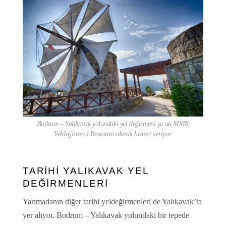
Bodrum – Yalıkavak yolundaki yel değirmeni şu an MMK
Yeldeğirmeni Restoran olarak hizmet veriyor.
TARİHİ YALIKAVAK YEL
DEĞİRMENLERİ
Yarımadanın diğer tarihi yeldeğirmenleri de Yalıkavak’ta
yer alıyor. Bodrum – Yalıkavak yolundaki bir tepede