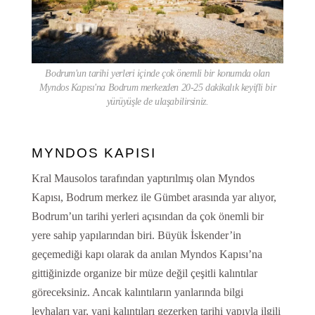
Bodrum'un tarihi yerleri içinde çok önemli bir konumda olan
Myndos Kapısı'na Bodrum merkezden 20-25 dakikalık keyifli bir
yürüyüşle de ulaşabilirsiniz.
MYNDOS KAPISI
Kral Mausolos tarafından yaptırılmış olan Myndos
Kapısı, Bodrum merkez ile Gümbet arasında yar alıyor,
Bodrum’un tarihi yerleri açısından da çok önemli bir
yere sahip yapılarından biri. Büyük İskender’in
geçemediği kapı olarak da anılan Myndos Kapısı’na
gittiğinizde organize bir müze değil çeşitli kalıntılar
göreceksiniz. Ancak kalıntıların yanlarında bilgi
levhaları var, yani kalıntıları gezerken tarihi yapıyla ilgili