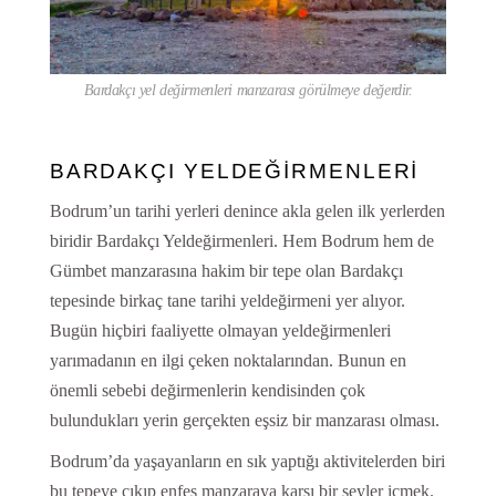
Bardakçı yel değirmenleri manzarası görülmeye değerdir.
BARDAKÇI YELDEĞİRMENLERİ
Bodrum’un tarihi yerleri denince akla gelen ilk yerlerden
biridir Bardakçı Yeldeğirmenleri. Hem Bodrum hem de
Gümbet manzarasına hakim bir tepe olan Bardakçı
tepesinde birkaç tane tarihi yeldeğirmeni yer alıyor.
Bugün hiçbiri faaliyette olmayan yeldeğirmenleri
yarımadanın en ilgi çeken noktalarından. Bunun en
önemli sebebi değirmenlerin kendisinden çok
bulundukları yerin gerçekten eşsiz bir manzarası olması.
Bodrum’da yaşayanların en sık yaptığı aktivitelerden biri
bu tepeye çıkıp enfes manzaraya karşı bir şeyler içmek.